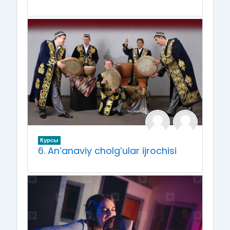
Курсы
6. An’anaviy cholg’ular ijrochisi