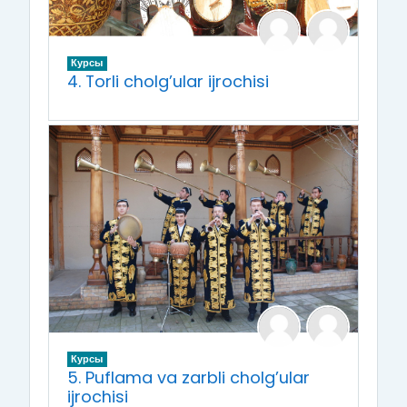
Курсы
4. Torli cholg’ular ijrochisi
Курсы
5. Puflama va zarbli cholg’ular
ijrochisi