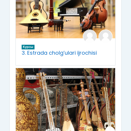
Курсы
3. Estrada cholg’ulari ijrochisi