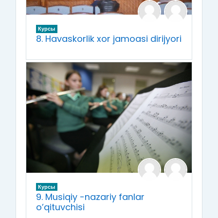
Курсы
8. Havaskorlik xor jamoasi dirijyori
Курсы
9. Musiqiy -nazariy fanlar
o’qituvchisi